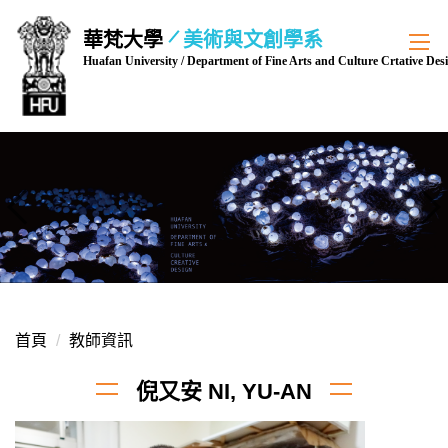
跳
華梵大學
美術與文創學系
到
Huafan University / Department of Fine Arts and Culture Crtative Des
主
要
內
容
區
首頁
教師資訊
倪又安 NI, YU-AN