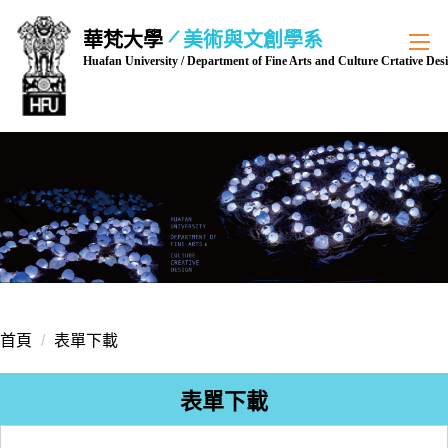
跳
華梵大學
美術與文創學系
到
Huafan University / Department of Fine Arts and Culture Crtative Des
主
要
內
容
區
首頁
表單下載
表單下載