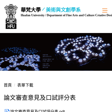
跳
華梵大學
美術與文創學系
到
Huafan University / Department of Fine Arts and Culture Crtative Des
主
要
內
容
區
首頁
表單下載
論文審查意見及口試評分表
論文審查意見及口試評分表.odt