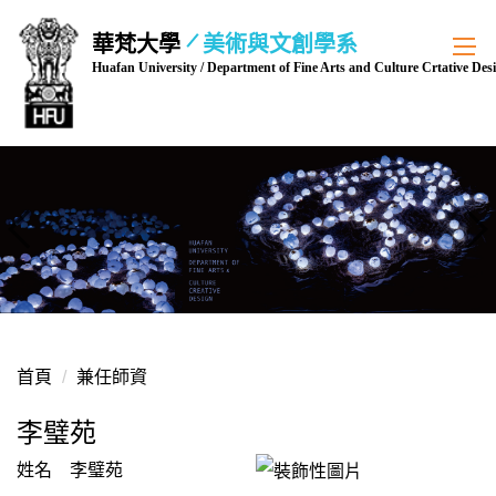
跳
華梵大學
美術與文創學系
到
Huafan University / Department of Fine Arts and Culture Crtative Des
主
要
內
容
區
首頁
兼任師資
李璧苑
姓名 李璧苑